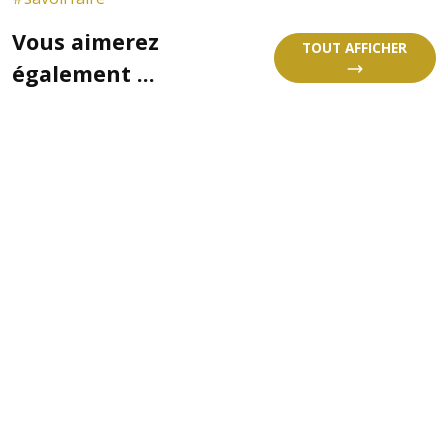
Vous aimerez
TOUT AFFICHER
également ...
TRANSITION & ÉNERGIE N
MARS 2025
Parution Presse — Transitions & Énergies n°24
J’ai le plaisir de partager avec vous ma dernièr
publiée dans le magazine Transitions & Énergi
Mars-Mai 2025).
🔍 Dans cet article, j’explique pourquoi la 
énergétique globale est aujourd’hui la seule voi
pour atteindre la neutralité carbone d’ici 2050.
Nous n’avons pas besoin de construire plus
réhabiliter mieux.