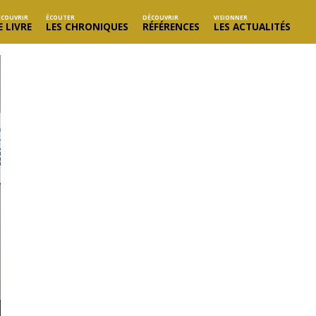
ÉCOUVRIR
ÉCOUTER
DÉCOUVRIR
VISIONNER
E LIVRE
LES CHRONIQUES
RÉFÉRENCES
LES ACTUALITÉS