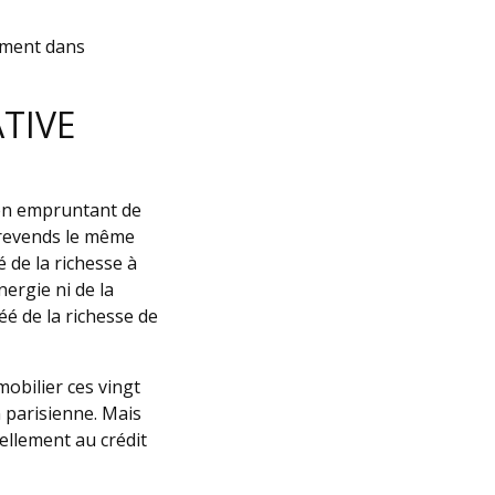
rement dans
TIVE
 en empruntant de
e revends le même
 de la richesse à
nergie ni de la
éé de la richesse de
mobilier ces vingt
 parisienne. Mais
uellement au crédit