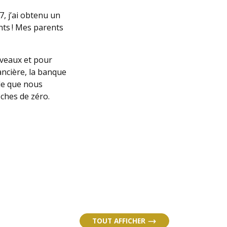
, j’ai obtenu un
ents ! Mes parents
niveaux et pour
ancière, la banque
ble que nous
oches de zéro.
TOUT AFFICHER