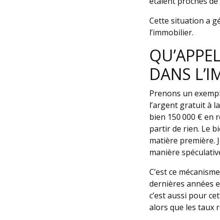
étaient proches de z
Cette situation a g
l’immobilier.
QU’APPEL
DANS L’I
Prenons un exemple
l’argent gratuit à 
bien 150 000 € en r
partir de rien. Le b
matière première. J
manière spéculativ
C’est ce mécanisme 
dernières années e
c’est aussi pour cet
alors que les taux 