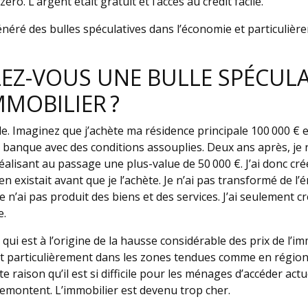
éro. L’argent était gratuit et l’accès au crédit facile.
énéré des bulles spéculatives dans l’économie et particuliè
EZ-VOUS UNE BULLE SPÉCULA
MMOBILIER ?
. Imaginez que j’achète ma résidence principale 100 000 €
la banque avec des conditions assouplies. Deux ans après, j
éalisant au passage une plus-value de 50 000 €. J’ai donc créé
ien existait avant que je l’achète. Je n’ai pas transformé de l’é
e n’ai pas produit des biens et des services. J’ai seulement cr
e.
qui est à l’origine de la hausse considérable des prix de l’im
t particulièrement dans les zones tendues comme en région
te raison qu’il est si difficile pour les ménages d’accéder act
remontent. L’immobilier est devenu trop cher.