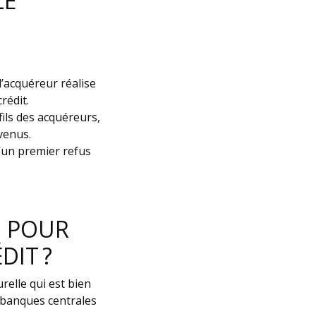
LE
’acquéreur réalise
rédit.
ils des acquéreurs,
venus.
’un premier refus
S POUR
DIT ?
elle qui est bien
s banques centrales