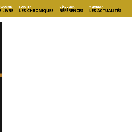
ÉCOUVRIR
ÉCOUTER
DÉCOUVRIR
VISIONNER
E LIVRE
LES CHRONIQUES
RÉFÉRENCES
LES ACTUALITÉS