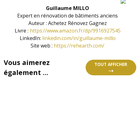
Guillaume MILLO
Expert en rénovation de bâtiments anciens
Auteur : Achetez Rénovez Gagnez
Livre :
https://www.amazon.fr/dp/9916927545
LinkedIn:
linkedin.com/in/guillaume-millo
Site web :
https://rehearth.com/
Vous aimerez
TOUT AFFICHER
également ...
LE STRESS DE L’EAU !
Le temps a été très pluvieux ces derniers mois 
Dans un contexte de réchauffement climatique,
une ressource précieuse. Avec l’été qui arrive