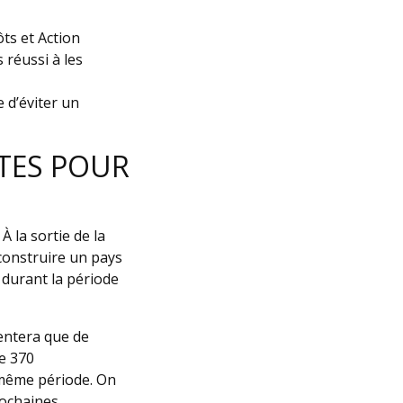
ts et Action
réussi à les
 d’éviter un
NTES POUR
 la sortie de la
construire un pays
 durant la période
entera que de
re 370
 même période. On
rochaines