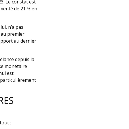
3. Le constat est
gmenté de 21 % en
ui, n’a pas
, au premier
apport au dernier
relance depuis la
sse monétaire
hui est
t particulièrement
RES
tout :