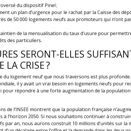
oversé du dispositif Pinel ;
ent un plan d’urgence pour le rachat par la Caisse des dépô
ès de 50 000 logements neufs aux promoteurs qui n’ont pas 
aintien de la mensualisation du taux d’usure pour permettre
ts des particuliers.
RES SERONT-ELLES SUFFISA
 LA CRISE ?
se du logement neuf que nous traversons est plus profonde. À
diale, il y avait un vrai besoin en logements neufs pour re
si pour répondre à une forte augmentation de la population
ons de l’INSEE montrent que la population française n’augm
dus à l’horizon 2050. Si nous souhaitons continuer à construi
s par an, nous aurons construit 10 millions d’unités sur la
nt d’un décalage entre l’offre et la demande dans les deux p