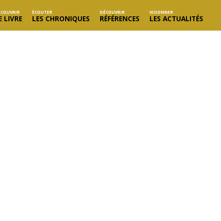
ÉCOUVRIR
ÉCOUTER
DÉCOUVRIR
VISIONNER
E LIVRE
LES CHRONIQUES
RÉFÉRENCES
LES ACTUALITÉS