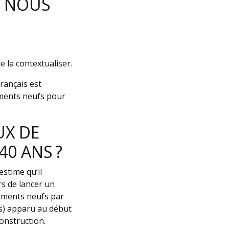
E NOUS
e la contextualiser.
rançais est
ements neufs pour
UX DE
0 ANS ?
estime qu’il
rs de lancer un
gements neufs par
s) apparu au début
onstruction.