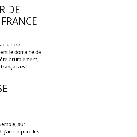
R DE
 FRANCE
structuré
ment le domaine de
rrête brutalement,
 français est
SE
xemple, sur
 j’ai comparé les