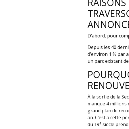
RAISONS 
TRAVERSO
ANNONCÉ
D’abord, pour compr
Depuis les 40 derni
d’environ 1 % par 
un parc existant de
POURQUOI
RENOUVE
À la sortie de la S
manque 4 millions d
grand plan de recon
an. C’est à cette 
e
du 19
siècle prend