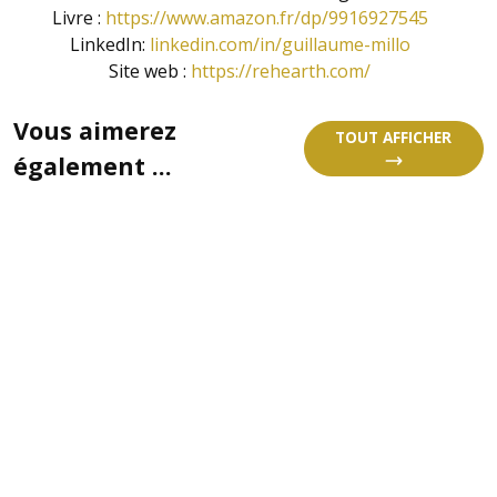
Livre :
https://www.amazon.fr/dp/9916927545
LinkedIn:
linkedin.com/in/guillaume-millo
Site web :
https://rehearth.com/
Vous aimerez
TOUT AFFICHER
également ...
LE STRESS DE L’EAU !
Le temps a été très pluvieux ces derniers mois 
Dans un contexte de réchauffement climatique,
une ressource précieuse. Avec l’été qui arrive
l’état de nos nappes phréatiques ? Allons-nous s
sécheresse ? Quels sont les enjeux de la gestio
dans notre pays ? La quantité d’eau de […]